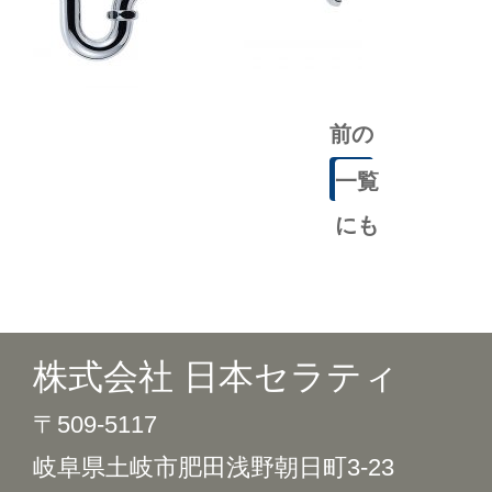
前の
記事
一覧
にも
どる
株式会社 日本セラティ
〒509-5117
岐阜県土岐市肥田浅野朝日町3-23