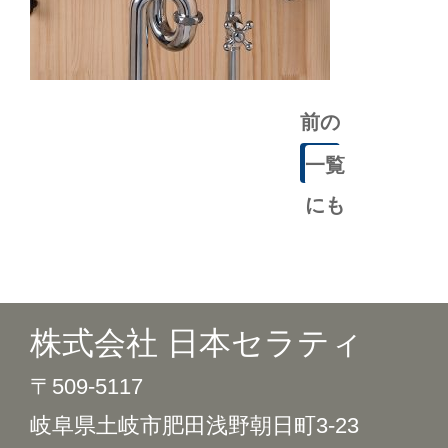
前の
記事
一覧
にも
どる
株式会社 日本セラティ
〒509-5117
岐阜県土岐市肥田浅野朝日町3-23