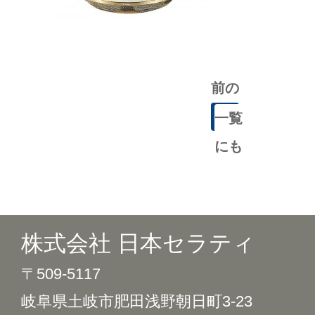
前の
記事
一覧
にも
どる
株式会社 日本セラティ
〒509-5117
岐阜県土岐市肥田浅野朝日町3-23