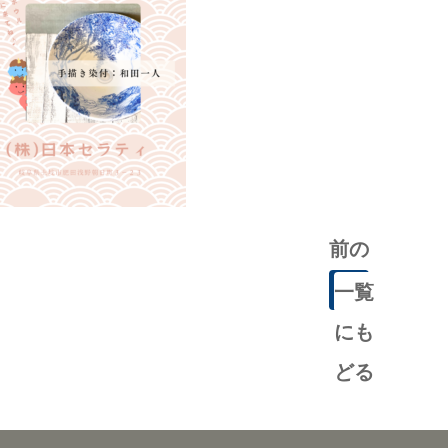
前の
記事
一覧
にも
どる