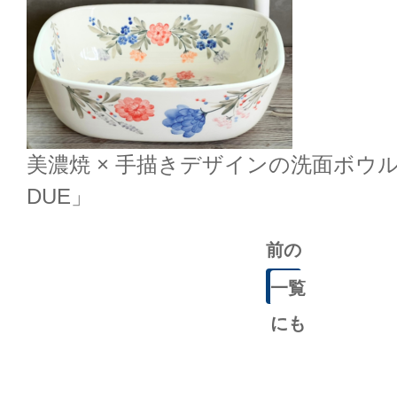
美濃焼 × 手描きデザインの洗面ボウル「
DUE」
前の
記事
一覧
にも
どる