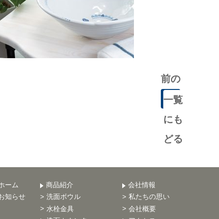
前の
記事
一覧
にも
どる
ホーム
商品紹介
会社情報
お知らせ
洗面ボウル
私たちの思い
水栓金具
会社概要