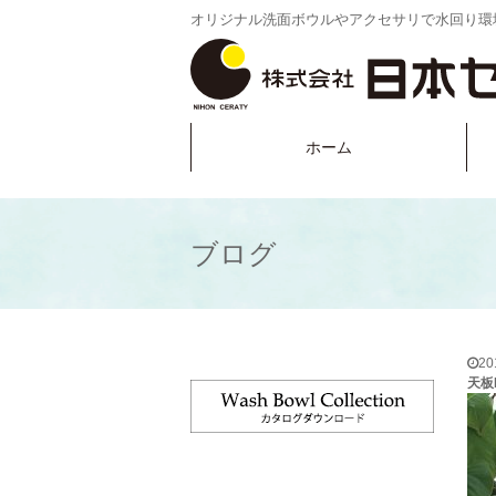
オリジナル洗面ボウルやアクセサリで水回り環
ホーム
ブログ
2
天板L