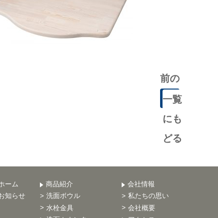
前の
記事
一覧
にも
どる
ホーム
商品紹介
会社情報
お知らせ
洗面ボウル
私たちの思い
水栓金具
会社概要