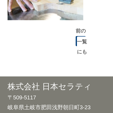
前の
記事
一覧
にも
どる
株式会社 日本セラティ
〒509-5117
岐阜県土岐市肥田浅野朝日町3-23