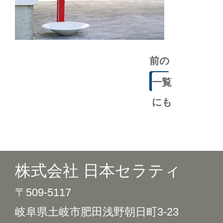
前の
記事
一覧
にも
どる
株式会社 日本セラティ
〒509-5117
岐阜県土岐市肥田浅野朝日町3-23