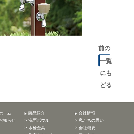
前の
記事
一覧
にも
どる
ホーム
商品紹介
会社情報
お知らせ
洗面ボウル
私たちの思い
水栓金具
会社概要