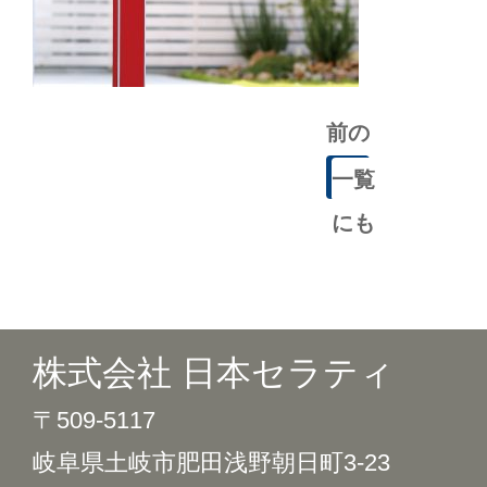
前の
記事
一覧
にも
どる
株式会社 日本セラティ
〒509-5117
岐阜県土岐市肥田浅野朝日町3-23