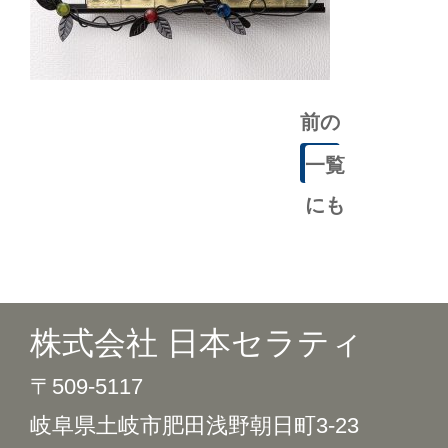
前の
記事
一覧
にも
どる
株式会社 日本セラティ
〒509-5117
岐阜県土岐市肥田浅野朝日町3-23