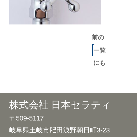
前の
記事
一覧
にも
どる
株式会社 日本セラティ
〒509-5117
岐阜県土岐市肥田浅野朝日町3-23