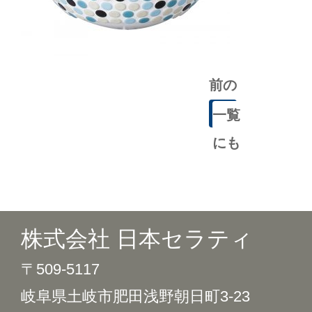
前の
記事
一覧
にも
どる
株式会社 日本セラティ
〒509-5117
岐阜県土岐市肥田浅野朝日町3-23