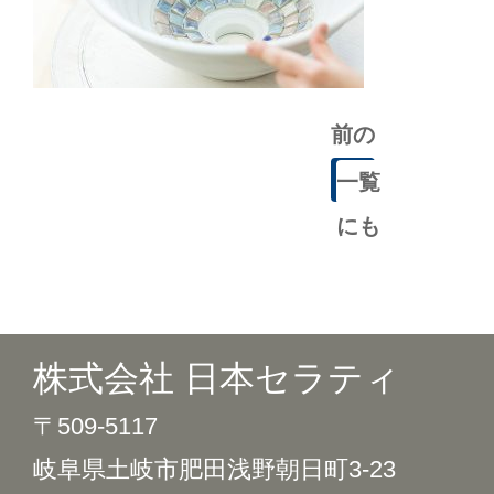
前の
記事
一覧
にも
どる
株式会社 日本セラティ
〒509-5117
岐阜県土岐市肥田浅野朝日町3-23