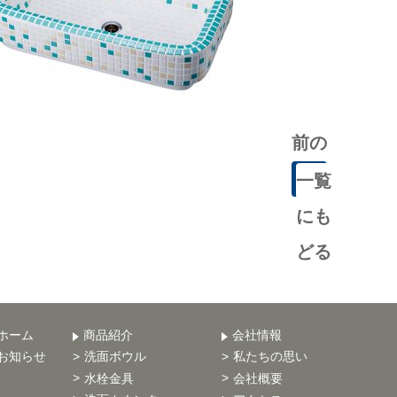
前の
記事
一覧
にも
どる
ホーム
商品紹介
会社情報
お知らせ
洗面ボウル
私たちの思い
水栓金具
会社概要