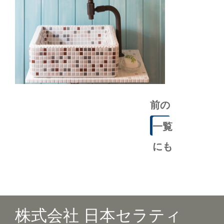
前の
記事
一覧
にも
どる
株式会社 日本セラティ