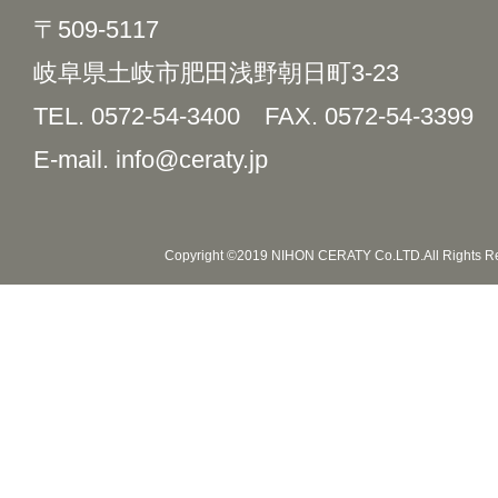
〒509-5117
岐阜県土岐市肥田浅野朝日町3-23
TEL. 0572-54-3400
FAX. 0572-54-3399
E-mail. info@ceraty.jp
Copyright ©2019 NIHON CERATY Co.LTD.All Rights R