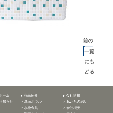
前の
記事
一覧
にも
どる
ホーム
商品紹介
会社情報
お知らせ
洗面ボウル
私たちの思い
水栓金具
会社概要