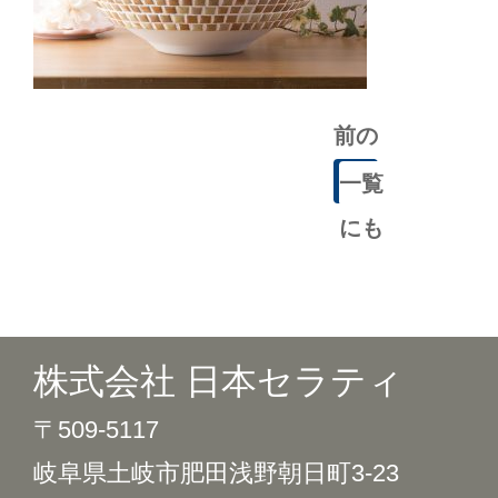
前の
記事
一覧
にも
どる
株式会社 日本セラティ
〒509-5117
岐阜県土岐市肥田浅野朝日町3-23