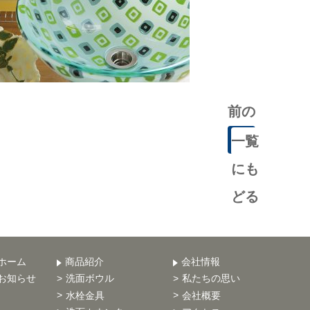
前の
記事
一覧
にも
どる
ホーム
商品紹介
会社情報
お知らせ
洗面ボウル
私たちの思い
水栓金具
会社概要