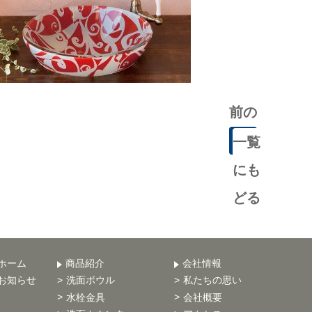
前の
記事
一覧
にも
どる
ホーム
商品紹介
会社情報
お知らせ
洗面ボウル
私たちの思い
水栓金具
会社概要