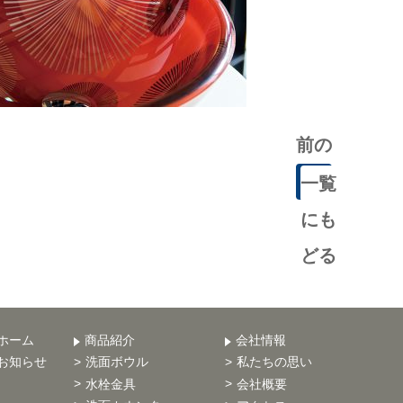
前の
記事
一覧
にも
どる
ホーム
商品紹介
会社情報
お知らせ
洗面ボウル
私たちの思い
水栓金具
会社概要