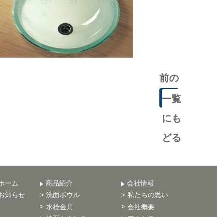
前の
記事
一覧
にも
どる
ホーム
商品紹介
会社情報
お知らせ
洗面ボウル
私たちの思い
水栓金具
会社概要