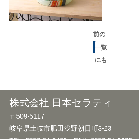
前の
記事
一覧
にも
どる
株式会社 日本セラティ
〒509-5117
岐阜県土岐市肥田浅野朝日町3-23