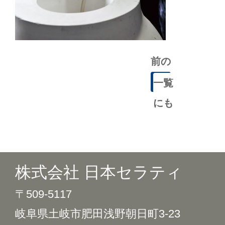
前の
記事
一覧
にも
どる
株式会社 日本セラティ
〒509-5117
岐阜県土岐市肥田浅野朝日町3-23