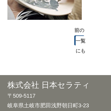
前の
記事
一覧
にも
どる
株式会社 日本セラティ
〒509-5117
岐阜県土岐市肥田浅野朝日町3-23