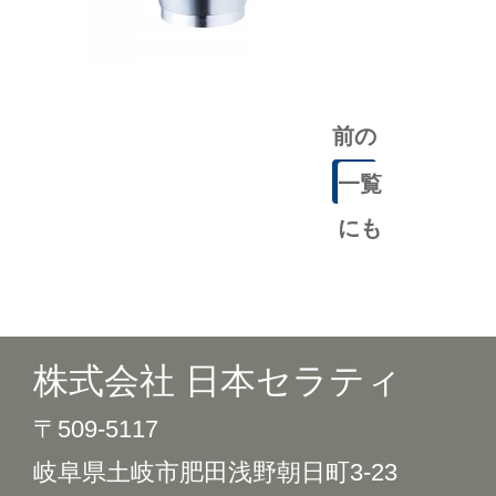
前の
記事
一覧
にも
どる
株式会社 日本セラティ
〒509-5117
岐阜県土岐市肥田浅野朝日町3-23