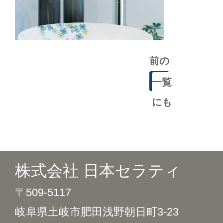
前の
記事
一覧
にも
どる
株式会社 日本セラティ
〒509-5117
岐阜県土岐市肥田浅野朝日町3-23