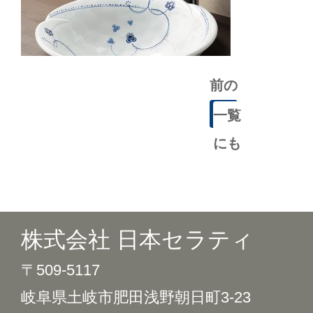
前の
記事
一覧
にも
どる
株式会社 日本セラティ
〒509-5117
岐阜県土岐市肥田浅野朝日町3-23