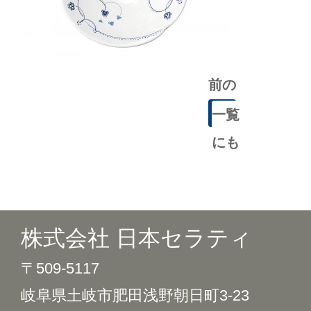
前の
記事
一覧
にも
どる
株式会社 日本セラティ
〒509-5117
岐阜県土岐市肥田浅野朝日町3-23