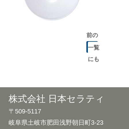
前の
記事
一覧
にも
どる
株式会社 日本セラティ
〒509-5117
岐阜県土岐市肥田浅野朝日町3-23