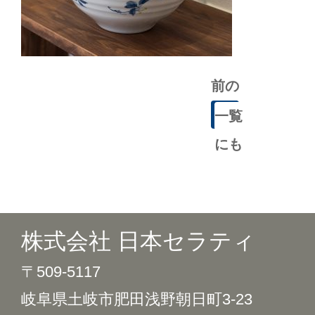
前の
記事
一覧
にも
どる
株式会社 日本セラティ
〒509-5117
岐阜県土岐市肥田浅野朝日町3-23