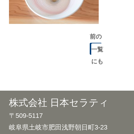
前の
記事
一覧
にも
どる
株式会社 日本セラティ
〒509-5117
岐阜県土岐市肥田浅野朝日町3-23