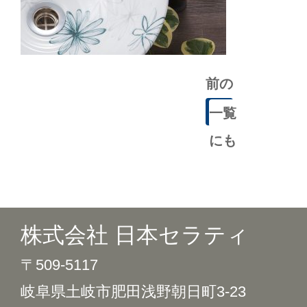
前の
記事
一覧
にも
どる
株式会社 日本セラティ
〒509-5117
岐阜県土岐市肥田浅野朝日町3-23