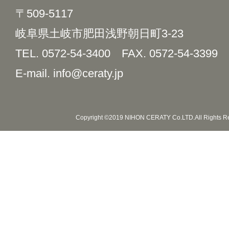
〒509-5117
岐阜県土岐市肥田浅野朝日町3-23
TEL. 0572-54-3400
FAX. 0572-54-3399
E-mail. info@ceraty.jp
Copyright ©2019 NIHON CERATY Co.LTD.All Rights R