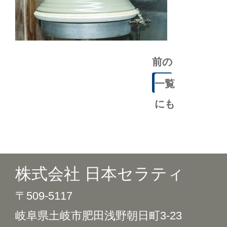
前の
記事
一覧
にも
どる
株式会社 日本セラティ
〒509-5117
岐阜県土岐市肥田浅野朝日町3-23