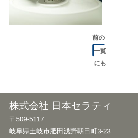
前の
記事
一覧
にも
どる
株式会社 日本セラティ
〒509-5117
岐阜県土岐市肥田浅野朝日町3-23