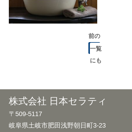
前の
記事
一覧
にも
どる
株式会社 日本セラティ
〒509-5117
岐阜県土岐市肥田浅野朝日町3-23