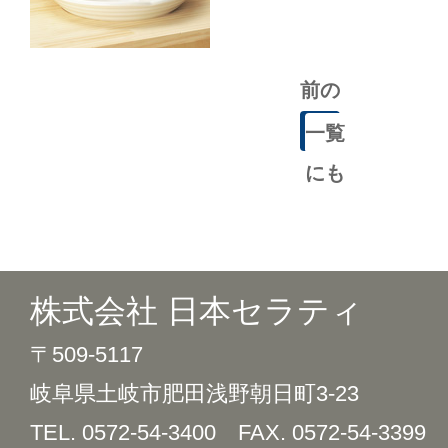
前の
記事
一覧
にも
どる
株式会社 日本セラティ
〒509-5117
岐阜県土岐市肥田浅野朝日町3-23
TEL. 0572-54-3400
FAX. 0572-54-3399