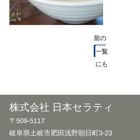
前の
記事
一覧
にも
どる
株式会社 日本セラティ
〒509-5117
岐阜県土岐市肥田浅野朝日町3-23