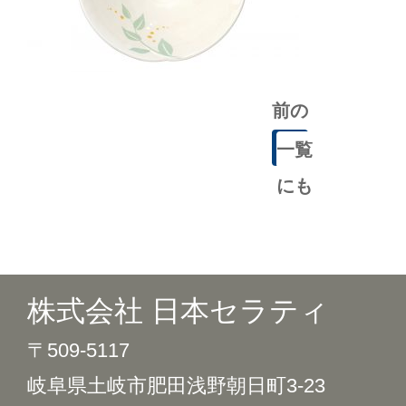
前の
記事
一覧
にも
どる
株式会社 日本セラティ
〒509-5117
岐阜県土岐市肥田浅野朝日町3-23