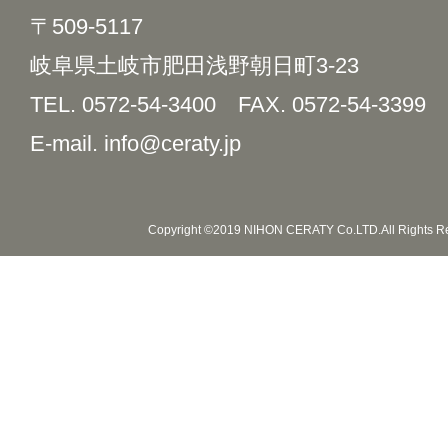
〒509-5117
岐阜県土岐市肥田浅野朝日町3-23
TEL. 0572-54-3400
FAX. 0572-54-3399
E-mail. info@ceraty.jp
Copyright ©2019 NIHON CERATY Co.LTD.All Rights R