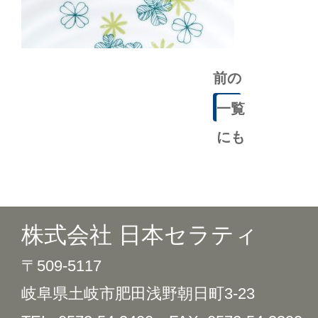
前の
記事
一覧
にも
どる
株式会社 日本セラティ
〒509-5117
岐阜県土岐市肥田浅野朝日町3-23