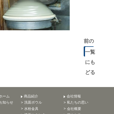
前の
記事
一覧
にも
どる
ホーム
商品紹介
会社情報
お知らせ
洗面ボウル
私たちの思い
水栓金具
会社概要