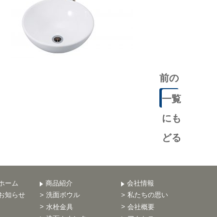
前の
記事
一覧
にも
どる
ホーム
商品紹介
会社情報
お知らせ
洗面ボウル
私たちの思い
水栓金具
会社概要