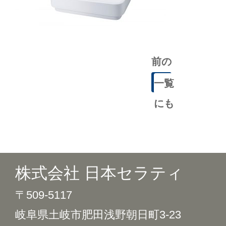
前の
記事
一覧
にも
どる
株式会社 日本セラティ
〒509-5117
岐阜県土岐市肥田浅野朝日町3-23