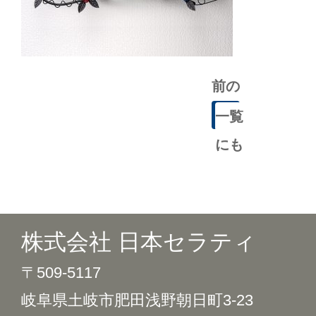
前の
記事
一覧
にも
どる
株式会社 日本セラティ
〒509-5117
岐阜県土岐市肥田浅野朝日町3-23