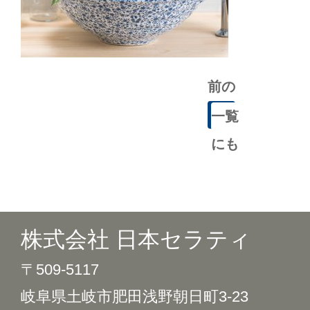
前の
記事
一覧
にも
どる
株式会社 日本セラティ
〒509-5117
岐阜県土岐市肥田浅野朝日町3-23