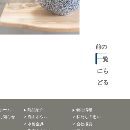
前の
記事
一覧
にも
どる
ホーム
商品紹介
会社情報
お知らせ
洗面ボウル
私たちの思い
水栓金具
会社概要