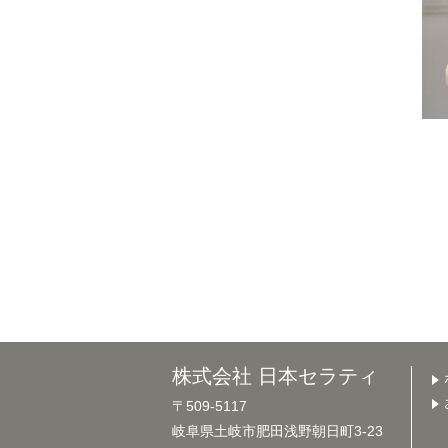
株式会社 日本セラティ
〒509-5117
岐阜県土岐市肥田浅野朝日町3-23