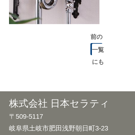
前の
記事
一覧
にも
どる
株式会社 日本セラティ
〒509-5117
岐阜県土岐市肥田浅野朝日町3-23